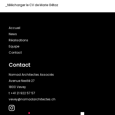
_télécharger le CV de Marie Gétaz
Accueil
News
Réalisations
Equipe
Contact
Contact
Nomad Architectes Associés
Avenue Nestlé 27
1800 Vevey
t
+41 21 922 57 57
vevey@nomadarchitectes.ch